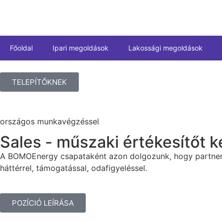
Főoldal
Ipari megoldások
Lakossági megoldások
TELEPÍTŐKNEK
országos munkavégzéssel
Sales - műszaki értékesítőt 
A BOMOEnergy csapataként azon dolgozunk, hogy partnerei
háttérrel, támogatással, odafigyeléssel.
POZÍCIÓ LEÍRÁSA