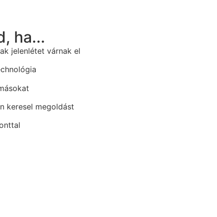
, ha...
k jelenlétet várnak el
echnológia
 másokat
en keresel megoldást
onttal