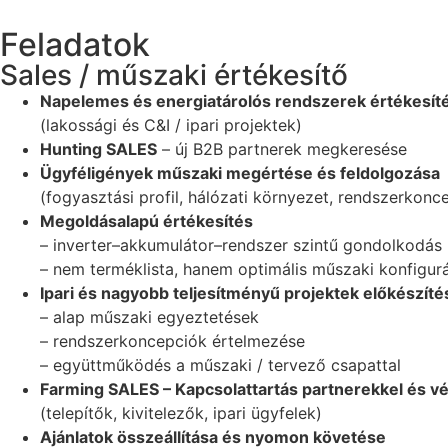
Feladatok
Sales / műszaki értékesítő
Napelemes és energiatárolós rendszerek értékesít
(lakossági és C&I / ipari projektek)
Hunting SALES
– új B2B partnerek megkeresése
Ügyféligények műszaki megértése és feldolgozása
(fogyasztási profil, hálózati környezet, rendszerkonc
Megoldásalapú értékesítés
– inverter–akkumulátor–rendszer szintű gondolkodás
– nem terméklista, hanem optimális műszaki konfigur
Ipari és nagyobb teljesítményű projektek előkészíté
– alap műszaki egyeztetések
– rendszerkoncepciók értelmezése
– együttműködés a műszaki / tervező csapattal
Farming SALES – Kapcsolattartás partnerekkel és v
(telepítők, kivitelezők, ipari ügyfelek)
Ajánlatok összeállítása és nyomon követése