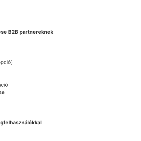
ése B2B partnereknek
epció)
áció
se
égfelhasználókkal