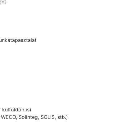
ánt
unkatapasztalat
 külföldön is)
 WECO, Solinteg, SOLIS, stb.)