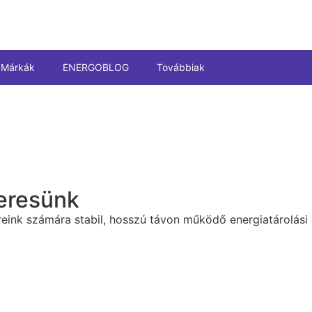
Márkák
ENERGOBLOG
Továbbiak
keresünk
nk számára stabil, hosszú távon működő energiatárolási é