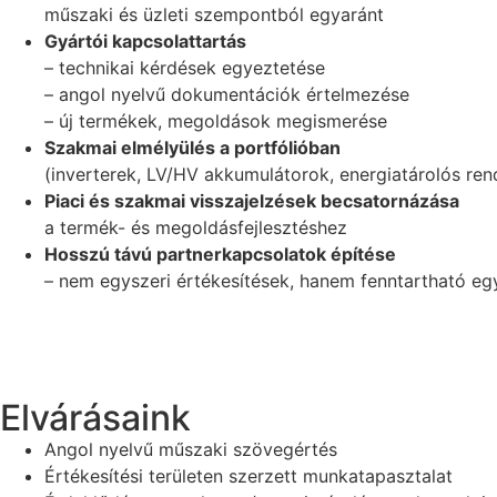
műszaki és üzleti szempontból egyaránt
Gyártói kapcsolattartás
– technikai kérdések egyeztetése
– angol nyelvű dokumentációk értelmezése
– új termékek, megoldások megismerése
Szakmai elmélyülés a portfólióban
(inverterek, LV/HV akkumulátorok, energiatárolós ren
Piaci és szakmai visszajelzések becsatornázása
a termék- és megoldásfejlesztéshez
Hosszú távú partnerkapcsolatok építése
– nem egyszeri értékesítések, hanem fenntartható e
Elvárásaink
Angol nyelvű műszaki szövegértés
Értékesítési területen szerzett munkatapasztalat