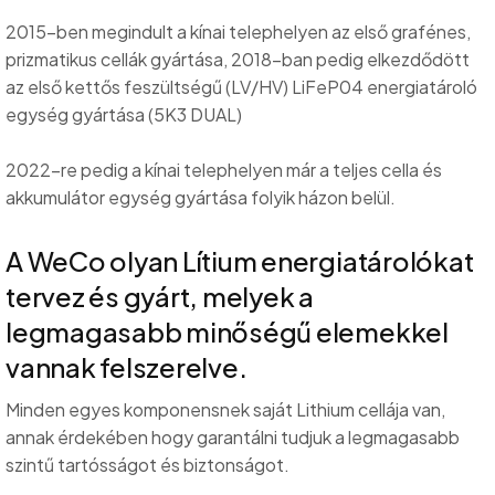
2015-ben megindult a kínai telephelyen az első grafénes,
prizmatikus cellák gyártása, 2018-ban pedig elkezdődött
az első kettős feszültségű (LV/HV) LiFeP04 energiatároló
egység gyártása (5K3 DUAL)
2022-re pedig a kínai telephelyen már a teljes cella és
akkumulátor egység gyártása folyik házon belül.
A WeCo olyan Lítium energiatárolókat
tervez és gyárt, melyek a
legmagasabb minőségű elemekkel
vannak felszerelve.
Minden egyes komponensnek saját Lithium cellája van,
annak érdekében hogy garantálni tudjuk a legmagasabb
szintű tartósságot és biztonságot.