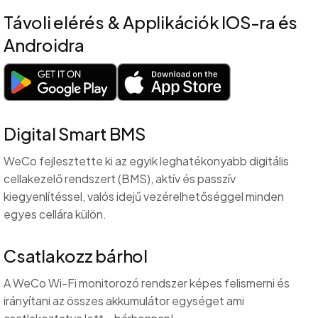
Távoli elérés & Applikációk IOS-ra és
Androidra
Digital Smart BMS
WeCo fejlesztette ki az egyik leghatékonyabb digitális
cellakezelő rendszert (BMS), aktív és passzív
kiegyenlítéssel, valós idejű vezérelhetőséggel minden
egyes cellára külön.
Csatlakozz bárhol
A WeCo Wi-Fi monitorozó rendszer képes felismerni és
irányítani az összes akkumulátor egységet ami