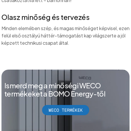
csatlakoztatva lett – bárhonnan!
Olasz minőség és tervezés
Minden elemében szép, és magas minőséget képvisel, ezen
felül első osztályú háttér-támogatást kap világszerte a jól
képzett technikusi csapat által.
Ismerd meg a minőségi WECO
termékeket a BOMO Energy-től
WECO TERMÉKEK