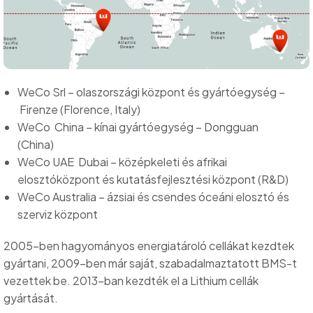
WeCo Srl – olaszországi központ és gyártóegység –
Firenze (Florence, Italy)
WeCo China – kínai gyártóegység – Dongguan
(China)
WeCo UAE Dubai – középkeleti és afrikai
elosztóközpont és kutatásfejlesztési központ (R&D)
WeCo Australia – ázsiai és csendes óceáni elosztó és
szerviz központ
2005-ben hagyományos energiatároló cellákat kezdtek
gyártani, 2009-ben már saját, szabadalmaztatott BMS-t
vezettek be. 2013-ban kezdték el a Lithium cellák
gyártását.