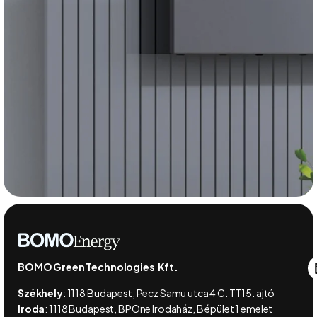
BOMO Green Technologies Kft.
Székhely
:
1118 Budapest, Pecz Samu utca 4 C. TT15. ajtó
Iroda
:
1118 Budapest, BPOne Irodaház, B épület 1 emelet