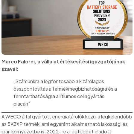
Marco Falorni, a vállalat értékesítési igazgatójának
szavai:
„Számunkra a legfontosabb a kizárólagos
összpontosítás a termékmegbízhatóságra és a
fenntarthatóságra a lítiumos cellagyártás
piacán”
A WECO által gyártott energiatárolók közül a legkelendőbb
az 5K3XP termék, ami egyaránt alkalmazható lakossági és
ipari környezetbe is. 2022-re a legtöbbet eladott