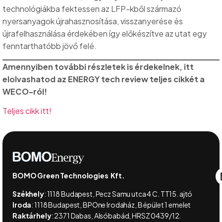
technológiákba fektessen az LFP-kből származó
nyersanyagok újrahasznosítása, visszanyerése és
újrafelhasználása érdekében így előkészítve az utat egy
fenntarthatóbb jövő felé.
Amennyiben további részletek is érdekelnek, itt
elolvashatod az ENERGY tech review teljes cikkét a
WECO-ról!
Teljes cikk itt!
BOMO Green Technologies Kft.
Székhely
:
1118 Budapest, Pecz Samu utca 4 C. TT15. ajtó
Iroda
:
1118 Budapest, BPOne Irodaház, B épület 1 emelet
Raktárhely
: 2371 Dabas, Alsóbabád, HRSZ 0439/12.