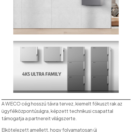
A WECO cég hosszú távra tervez, kiemelt fókuszt rak az
ügyfélközpontúságra, képzett technikusi csapattal
támogatja a partnereit világszerte.
Elkötelezett amellett, hogy folyamatosan új