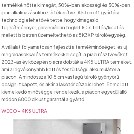
termékké nőtte ki magát, 50%-ban lakossági és 50%-ban
ipari alkalmazásokhoz értékesítve. A kiforrott gyártási
technológia lehetővé tette, hogy kimagasló
teljesítménnyel, garanciában foglalt 1C-s töltés/kisütés
mellett is bátran üzemeltethető az 5K3XP tárolóegység.
A vállalat folyamatosan fejleszti a termékminőséget, és új
megoldásokkal és termékekkel segíti a piaci résztvevőket.
2023-as év közepén piacra dobták a 4K5 ULTRA terméket,
ami a legvékonyabb kettős feszültségű akkumulátor a
piacon. A mindössze 10,5 cm vastagú tároló gyönyörű
design-t kapott, és akár a lakótér dísze is lehet. Ez mellett
kiemelkedő minőséggel rendelkezik, a piacon egyedülálló
módon 8000 ciklust garantál a gyártó.
WECO – 4K5 ULTRA