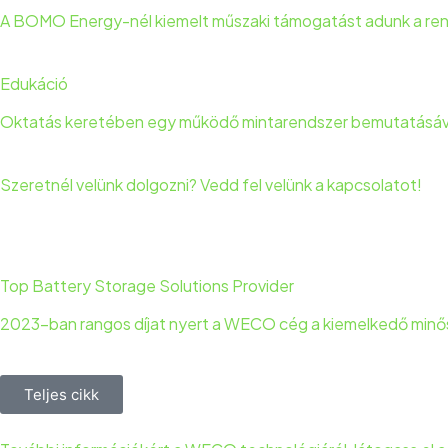
A BOMO Energy-nél kiemelt műszaki támogatást adunk a rends
Edukáció
Oktatás keretében egy működő mintarendszer bemutatásával 
Szeretnél velünk dolgozni? Vedd fel velünk a kapcsolatot!
Top Battery Storage Solutions Provider
2023-ban rangos díjat nyert a WECO cég a kiemelkedő minő
Teljes cikk