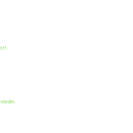
ott.
deális.