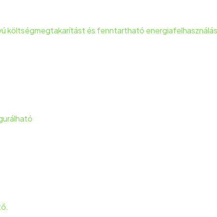
ávú költségmegtakarítást és fenntartható energiafelhasználás
gurálható
tő.