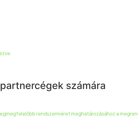
vezve.
 partnercégek számára
a legmegfelelőbb rendszerméret meghatározásához a megrend