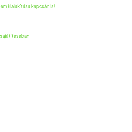
m kialakítása kapcsán is!
sajátításában