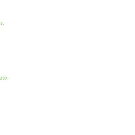
s.
ató.