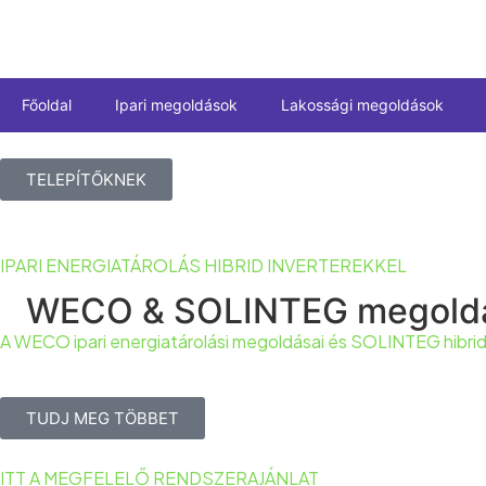
Főoldal
Ipari megoldások
Lakossági megoldások
TELEPÍTŐKNEK
IPARI ENERGIATÁROLÁS HIBRID INVERTEREKKEL
WECO & SOLINTEG megoldáso
A WECO ipari energiatárolási megoldásai és SOLINTEG hibrid
TUDJ MEG TÖBBET
ITT A MEGFELELŐ RENDSZERAJÁNLAT