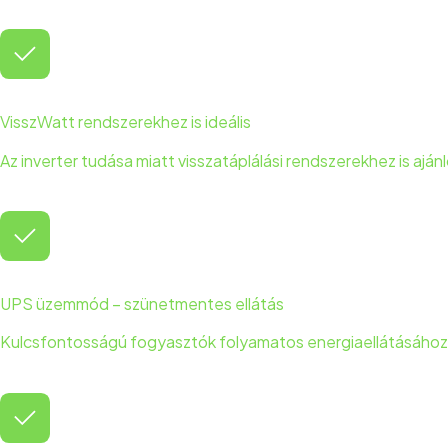
VisszWatt rendszerekhez is ideális
Az inverter tudása miatt visszatáplálási rendszerekhez is ajánl
UPS üzemmód – szünetmentes ellátás
Kulcsfontosságú fogyasztók folyamatos energiaellátásához i