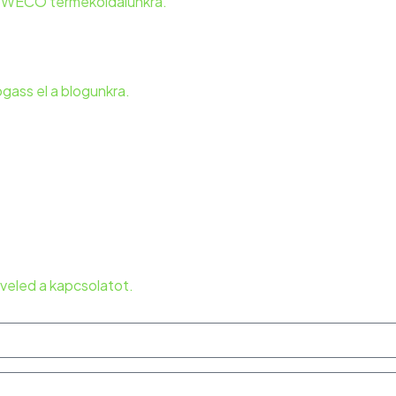
 a WECO termékoldalunkra.
ogass el a blogunkra.
veled a kapcsolatot.