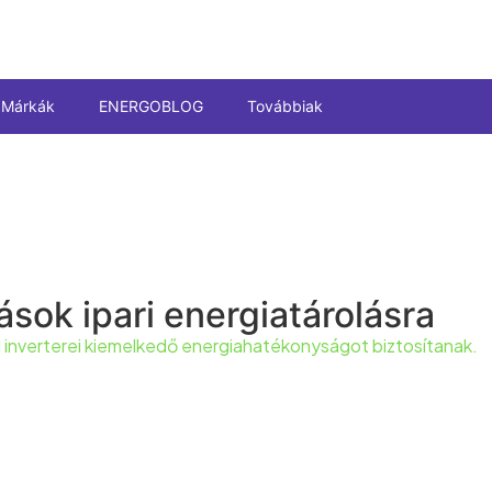
Márkák
ENERGOBLOG
Továbbiak
k ipari energiatárolásra
 inverterei kiemelkedő energiahatékonyságot biztosítanak.