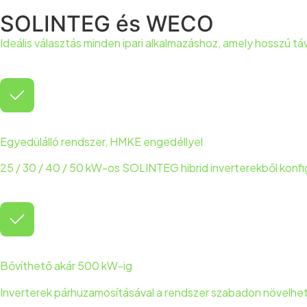
SOLINTEG és WECO
Ideális választás minden ipari alkalmazáshoz, amely hosszú t
Egyedülálló rendszer, HMKE engedéllyel
25 / 30 / 40 / 50 kW-os SOLINTEG hibrid inverterekből konfi
Bővíthető akár 500 kW-ig
Inverterek párhuzamosításával a rendszer szabadon növelhe