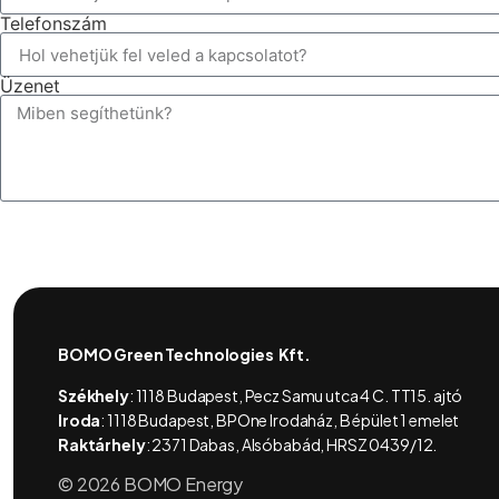
Telefonszám
Üzenet
BOMO Green Technologies Kft.
Székhely
:
1118 Budapest, Pecz Samu utca 4 C. TT15. ajtó
Iroda
:
1118 Budapest, BPOne Irodaház, B épület 1 emelet
Raktárhely
: 2371 Dabas, Alsóbabád, HRSZ 0439/12.
© 2026 BOMO Energy