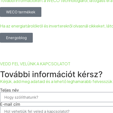
További információkért a WECO technológiáról, látogass el
WECO termékek
Ha az energiatárolókról és inverterekről olvasnál cikkeket, lát
Energoblog
VEDD FEL VELÜNK A KAPCSOLATOT
További információt kérsz?
Kérjük, add meg adataid és a lehető leghamarabb felvesszük 
Teljes név
E-mail cím