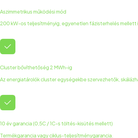
Aszimmetrikus működési mód
200 kW-os teljesítményig, egyenetlen fázisterhelés mellett i
Cluster bővíthetőség 2 MWh-ig
Az energiatárolók cluster egységekbe szervezhetők, skálázh
10 év garancia (0,5C / 1C-s töltés-kisütés mellett)
Termékgarancia vagy ciklus-teljesítménygarancia.